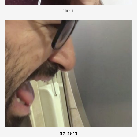
שישי
כואב לה