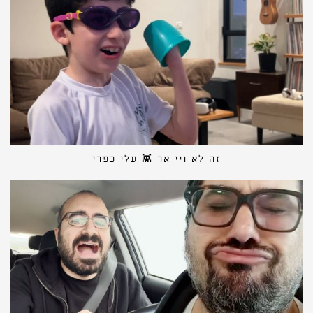
זה לא ויי אר 👾 עלי כפרי