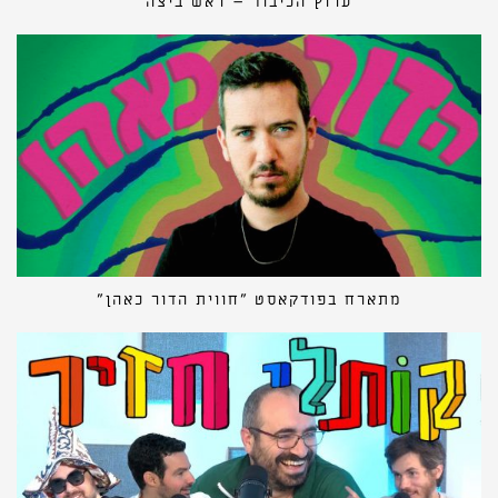
ערוץ הכיבוד – ראש ביצה
מתארח בפודקאסט ״חווית הדור כאהן״