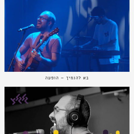
בא להנמיך – הופעה