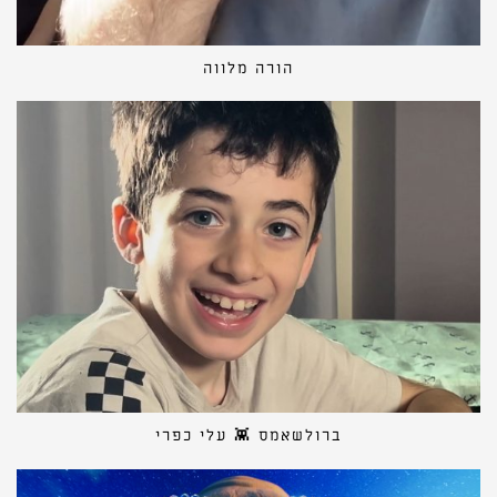
הורה מלווה
ברולשאמס 👾 עלי כפרי