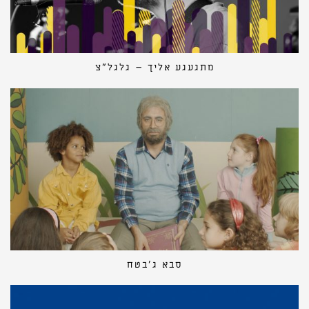
מתגעגע אליך – גלגל״צ
סבא ג׳בטח