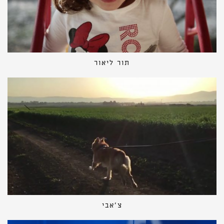
תור ליאור
צ׳אבי