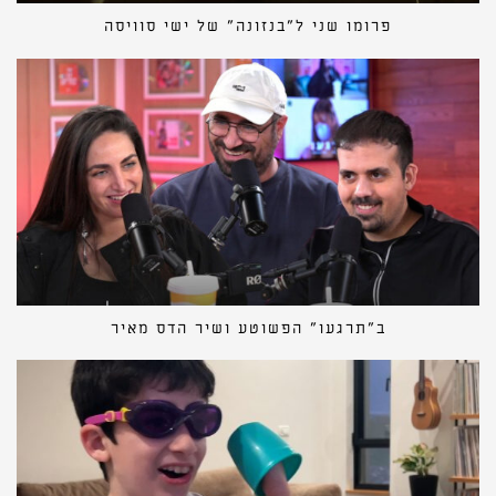
פרומו שני ל״בנזונה״ של ישי סוויסה
ב״תרגעו״ הפשוטע ושיר הדס מאיר